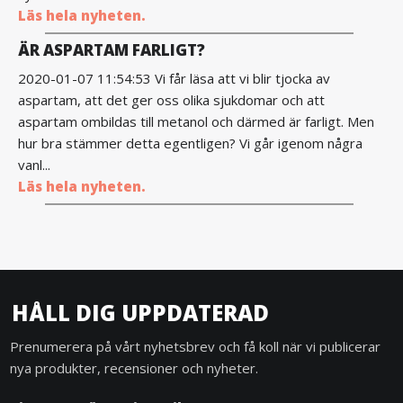
Läs hela nyheten.
ÄR ASPARTAM FARLIGT?
2020-01-07 11:54:53 Vi får läsa att vi blir tjocka av
aspartam, att det ger oss olika sjukdomar och att
aspartam ombildas till metanol och därmed är farligt. Men
hur bra stämmer detta egentligen? Vi går igenom några
vanl...
Läs hela nyheten.
HÅLL DIG UPPDATERAD
Prenumerera på vårt nyhetsbrev och få koll när vi publicerar
nya produkter, recensioner och nyheter.