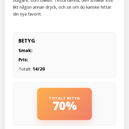
tidigare, som baken. Testa denna, den smakar inte
likt någon annan dryck, och se om du kanske hittar
din nya favorit.
BETYG
Smak:
Pris:
Totalt:
14/20
TOTALT BETYG
70%