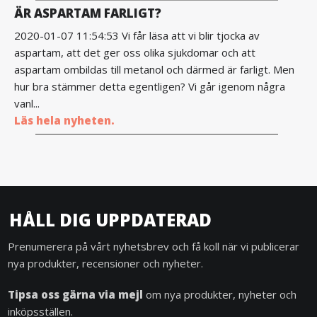
ÄR ASPARTAM FARLIGT?
2020-01-07 11:54:53 Vi får läsa att vi blir tjocka av
aspartam, att det ger oss olika sjukdomar och att
aspartam ombildas till metanol och därmed är farligt. Men
hur bra stämmer detta egentligen? Vi går igenom några
vanl...
Läs hela nyheten.
HÅLL DIG UPPDATERAD
Prenumerera på vårt nyhetsbrev och få koll när vi publicerar
nya produkter, recensioner och nyheter.
Tipsa oss gärna via mejl
om nya produkter, nyheter och
inköpsställen.