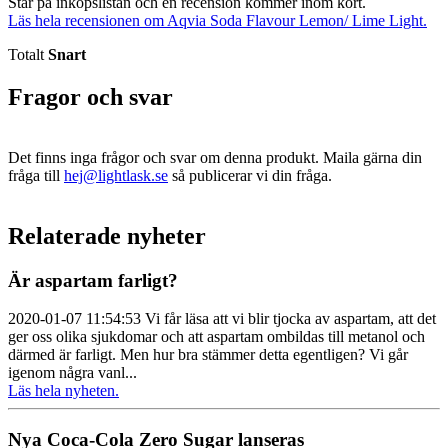
Står på inköpslistan och en recension kommer inom kort.
Läs hela recensionen om Aqvia Soda Flavour Lemon/ Lime Light.
Totalt
Snart
Fragor och svar
Det finns inga frågor och svar om denna produkt. Maila gärna din
fråga till
hej@lightlask.se
så publicerar vi din fråga.
Relaterade nyheter
Är aspartam farligt?
2020-01-07 11:54:53 Vi får läsa att vi blir tjocka av aspartam, att det
ger oss olika sjukdomar och att aspartam ombildas till metanol och
därmed är farligt. Men hur bra stämmer detta egentligen? Vi går
igenom några vanl...
Läs hela nyheten.
Nya Coca-Cola Zero Sugar lanseras