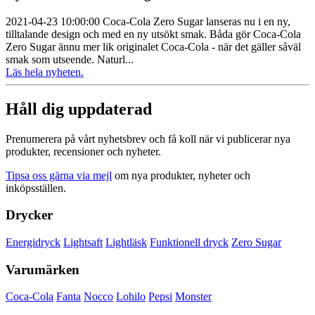
2021-04-23 10:00:00 Coca‑Cola Zero Sugar lanseras nu i en ny,
tilltalande design och med en ny utsökt smak. Båda gör Coca‑Cola
Zero Sugar ännu mer lik originalet Coca‑Cola - när det gäller såväl
smak som utseende. Naturl...
Läs hela nyheten.
Håll dig uppdaterad
Prenumerera på vårt nyhetsbrev och få koll när vi publicerar nya
produkter, recensioner och nyheter.
Tipsa oss gärna via mejl
om nya produkter, nyheter och
inköpsställen.
Drycker
Energidryck
Lightsaft
Lightläsk
Funktionell dryck
Zero Sugar
Varumärken
Coca-Cola
Fanta
Nocco
Lohilo
Pepsi
Monster