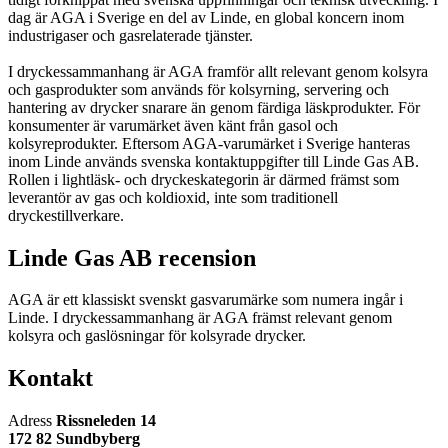
dag är AGA i Sverige en del av Linde, en global koncern inom
industrigaser och gasrelaterade tjänster.
I dryckessammanhang är AGA framför allt relevant genom kolsyra
och gasprodukter som används för kolsyrning, servering och
hantering av drycker snarare än genom färdiga läskprodukter. För
konsumenter är varumärket även känt från gasol och
kolsyreprodukter. Eftersom AGA-varumärket i Sverige hanteras
inom Linde används svenska kontaktuppgifter till Linde Gas AB.
Rollen i lightläsk- och dryckeskategorin är därmed främst som
leverantör av gas och koldioxid, inte som traditionell
dryckestillverkare.
Linde Gas AB recension
AGA är ett klassiskt svenskt gasvarumärke som numera ingår i
Linde. I dryckessammanhang är AGA främst relevant genom
kolsyra och gaslösningar för kolsyrade drycker.
Kontakt
Adress
Rissneleden 14
172 82 Sundbyberg