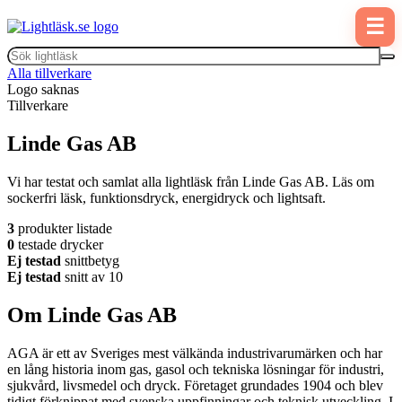
☰
Alla tillverkare
Logo saknas
Tillverkare
Linde Gas AB
Vi har testat och samlat alla lightläsk från Linde Gas AB. Läs om
sockerfri läsk, funktionsdryck, energidryck och lightsaft.
3
produkter listade
0
testade drycker
Ej testad
snittbetyg
Ej testad
snitt av 10
Om Linde Gas AB
AGA är ett av Sveriges mest välkända industrivarumärken och har
en lång historia inom gas, gasol och tekniska lösningar för industri,
sjukvård, livsmedel och dryck. Företaget grundades 1904 och blev
tidigt förknippat med svenska uppfinningar och teknisk utveckling. I