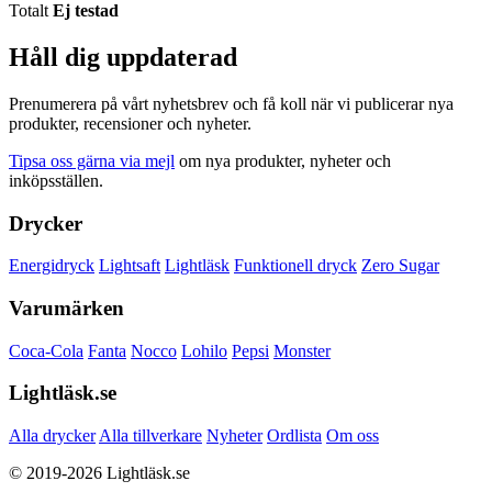
Totalt
Ej testad
Håll dig uppdaterad
Prenumerera på vårt nyhetsbrev och få koll när vi publicerar nya
produkter, recensioner och nyheter.
Tipsa oss gärna via mejl
om nya produkter, nyheter och
inköpsställen.
Drycker
Energidryck
Lightsaft
Lightläsk
Funktionell dryck
Zero Sugar
Varumärken
Coca-Cola
Fanta
Nocco
Lohilo
Pepsi
Monster
Lightläsk.se
Alla drycker
Alla tillverkare
Nyheter
Ordlista
Om oss
© 2019-2026 Lightläsk.se