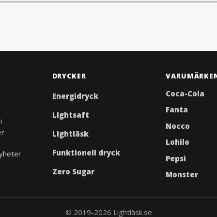
DRYCKER
VARUMÄRKE
Coca-Cola
Energidryck
Fanta
Lightsaft
i
Nocco
r.
Lightläsk
Lohilo
Funktionell dryck
yheter
Pepsi
Zero Sugar
Monster
© 2019-2026 Lightläsk.se