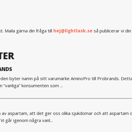
 Maila gärna din fråga till
hej@lightlask.se
så publicerar vi din
TER
ANDS
den byter namn på sitt varumärke AminoPro till Probrands. Detta 
 ”vanliga” konsumenten som ...
cka av aspartam, att det ger oss olika sjukdomar och att aspartam 
Vi går igenom några vanl...