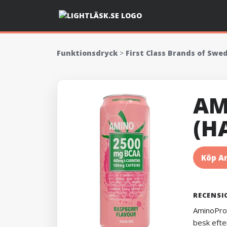
Funktionsdryck
>
First Class Brands of Swe
AM
(H
Köp A
RECENSI
AminoPro 
besk efte