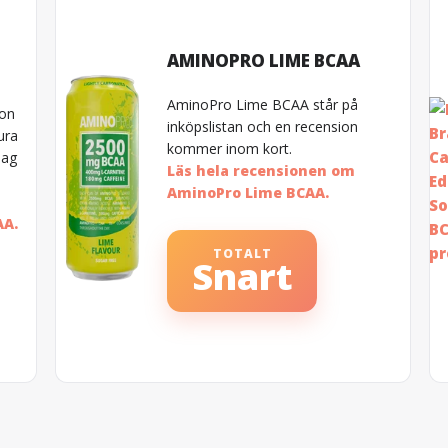
AMINOPRO LIME BCAA
AminoPro Lime BCAA står på
ion
inköpslistan och en recension
ura
kommer inom kort.
jag
Läs hela recensionen om
AminoPro Lime BCAA.
AA.
TOTALT
Snart