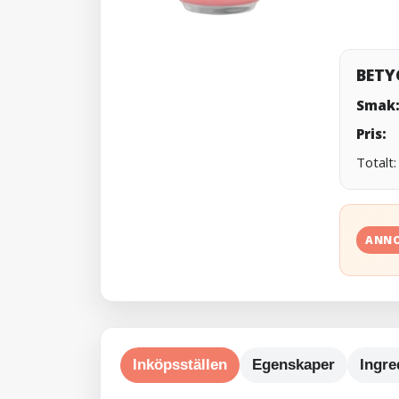
BETY
Smak
Pris:
Totalt
ANN
Inköpsställen
Egenskaper
Ingre