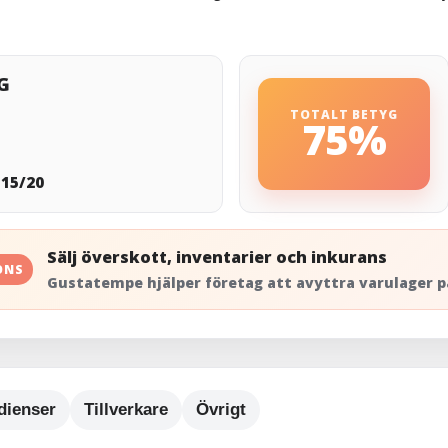
G
TOTALT BETYG
:
75%
:
15/20
Sälj överskott, inventarier och inkurans
ONS
Gustatempe hjälper företag att avyttra varulager p
dienser
Tillverkare
Övrigt