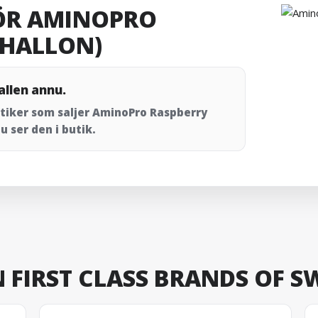
ÖR AMINOPRO
(HALLON)
allen annu.
butiker som saljer AminoPro Raspberry
u ser den i butik.
N FIRST CLASS BRANDS OF S