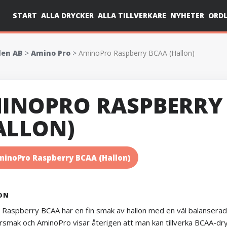
START
ALLA DRYCKER
ALLA TILLVERKARE
NYHETER
ORDL
den AB
>
Amino Pro
>
AminoPro Raspberry BCAA (Hallon)
INOPRO RASPBERRY
ALLON)
minoPro Raspberry BCAA (Hallon)
ON
Raspberry BCAA har en fin smak av hallon med en väl balansera
rsmak och AminoPro visar återigen att man kan tillverka BCAA-dr