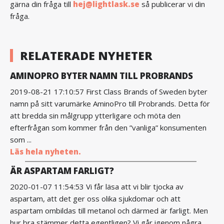
gärna din fråga till
hej@lightlask.se
så publicerar vi din
fråga.
RELATERADE NYHETER
AMINOPRO BYTER NAMN TILL PROBRANDS
2019-08-21 17:10:57 First Class Brands of Sweden byter
namn på sitt varumärke AminoPro till Probrands. Detta för
att bredda sin målgrupp ytterligare och möta den
efterfrågan som kommer från den ”vanliga” konsumenten
som ...
Läs hela nyheten.
ÄR ASPARTAM FARLIGT?
2020-01-07 11:54:53 Vi får läsa att vi blir tjocka av
aspartam, att det ger oss olika sjukdomar och att
aspartam ombildas till metanol och därmed är farligt. Men
hur bra stämmer detta egentligen? Vi går igenom några