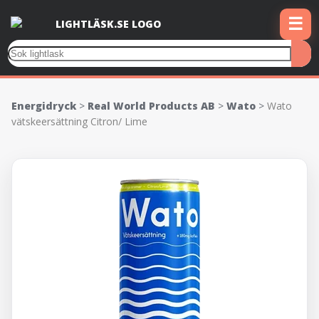
☰
Energidryck
>
Real World Products AB
>
Wato
>
Wato
vätskeersättning Citron/ Lime