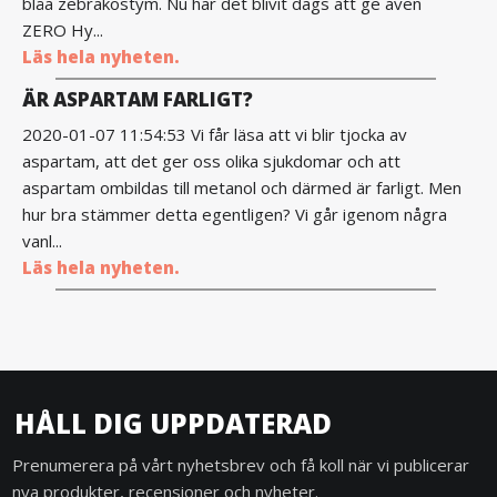
blåa zebrakostym. Nu har det blivit dags att ge även
ZERO Hy...
Läs hela nyheten.
ÄR ASPARTAM FARLIGT?
2020-01-07 11:54:53 Vi får läsa att vi blir tjocka av
aspartam, att det ger oss olika sjukdomar och att
aspartam ombildas till metanol och därmed är farligt. Men
hur bra stämmer detta egentligen? Vi går igenom några
vanl...
Läs hela nyheten.
HÅLL DIG UPPDATERAD
Prenumerera på vårt nyhetsbrev och få koll när vi publicerar
nya produkter, recensioner och nyheter.