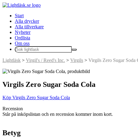
Start
Alla drycker
Alla tillverkare
Nyheter
Ordlista
Om oss
Lightläsk
>
Virgil's / Reed's Inc.
>
Virgils
>
Virgils Zero Sugar Soda 
Virgils Zero Sugar Soda Cola
Köp Virgils Zero Sugar Soda Cola
Recension
Står på inköpslistan och en recension kommer inom kort.
Betyg