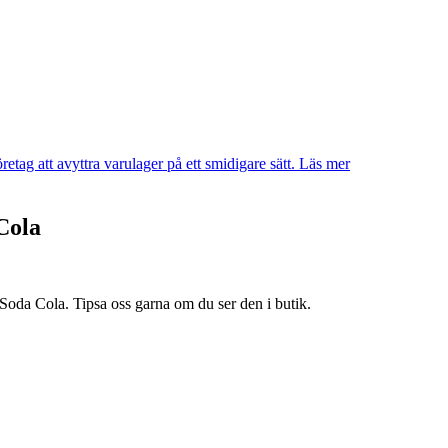
etag att avyttra varulager på ett smidigare sätt.
Läs mer
Cola
r Soda Cola. Tipsa oss garna om du ser den i butik.