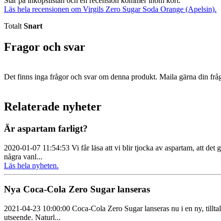
Står på inköpslistan och en recension kommer inom kort.
Läs hela recensionen om Virgils Zero Sugar Soda Orange (Apelsin).
Totalt
Snart
Fragor och svar
Det finns inga frågor och svar om denna produkt. Maila gärna din fråg
Relaterade nyheter
Är aspartam farligt?
2020-01-07 11:54:53 Vi får läsa att vi blir tjocka av aspartam, att de
några vanl...
Läs hela nyheten.
Nya Coca-Cola Zero Sugar lanseras
2021-04-23 10:00:00 Coca‑Cola Zero Sugar lanseras nu i en ny, tillt
utseende. Naturl...