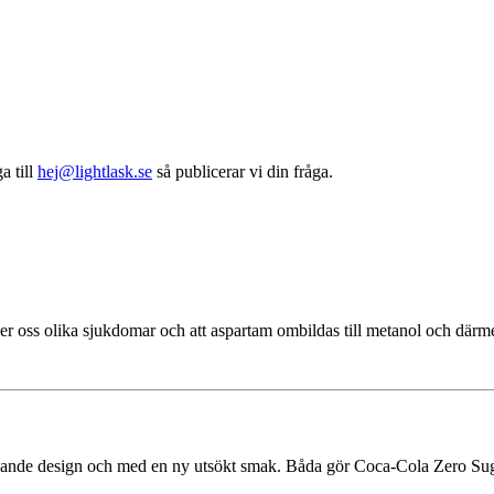
a till
hej@lightlask.se
så publicerar vi din fråga.
t ger oss olika sjukdomar och att aspartam ombildas till metanol och där
alande design och med en ny utsökt smak. Båda gör Coca‑Cola Zero Suga