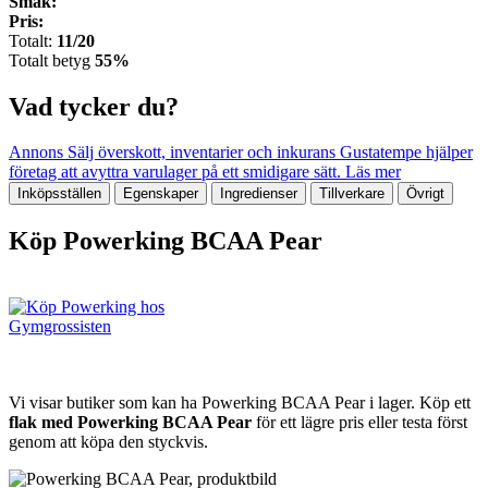
Smak:
Pris:
Totalt:
11/20
Totalt betyg
55%
Vad tycker du?
Annons
Sälj överskott, inventarier och inkurans
Gustatempe hjälper
företag att avyttra varulager på ett smidigare sätt.
Läs mer
Inköpsställen
Egenskaper
Ingredienser
Tillverkare
Övrigt
Köp Powerking BCAA Pear
Vi visar butiker som kan ha Powerking BCAA Pear i lager. Köp ett
flak med Powerking BCAA Pear
för ett lägre pris eller testa först
genom att köpa den styckvis.