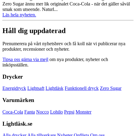
Zero Sugar ännu mer lik originalet Coca‑Cola - när det gäller såväl
smak som utseende. Naturl...
Läs hela nyheten.
Håll dig uppdaterad
Prenumerera på vårt nyhetsbrev och få koll när vi publicerar nya
produkter, recensioner och nyheter.
Tipsa oss gärna via mejl
om nya produkter, nyheter och
inköpsställen.
Drycker
Energidryck
Lightsaft
Lightläsk
Funktionell dryck
Zero Sugar
Varumärken
Coca-Cola
Fanta
Nocco
Lohilo
Pepsi
Monster
Lightläsk.se
Alla drycker
Alla tillverkare
Nyheter
Ordlista
Om oss