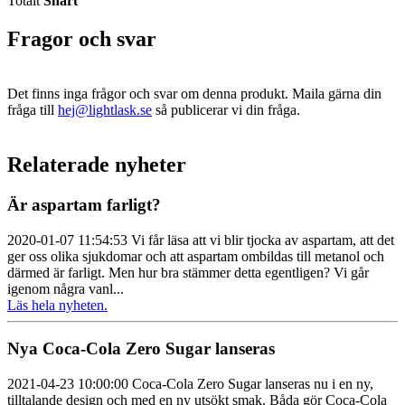
Totalt
Snart
Fragor och svar
Det finns inga frågor och svar om denna produkt. Maila gärna din
fråga till
hej@lightlask.se
så publicerar vi din fråga.
Relaterade nyheter
Är aspartam farligt?
2020-01-07 11:54:53 Vi får läsa att vi blir tjocka av aspartam, att det
ger oss olika sjukdomar och att aspartam ombildas till metanol och
därmed är farligt. Men hur bra stämmer detta egentligen? Vi går
igenom några vanl...
Läs hela nyheten.
Nya Coca-Cola Zero Sugar lanseras
2021-04-23 10:00:00 Coca‑Cola Zero Sugar lanseras nu i en ny,
tilltalande design och med en ny utsökt smak. Båda gör Coca‑Cola