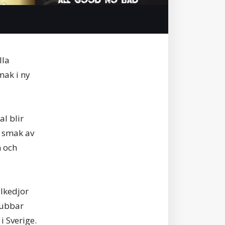
lla
mak i ny
l blir
d smak av
n och
llkedjor
lubbar
i Sverige.