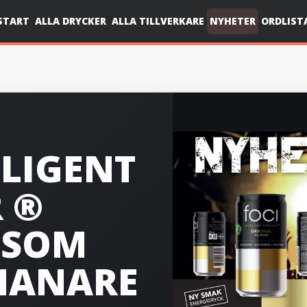
START
ALLA DRYCKER
ALLA TILLVERKARE
NYHETER
ORDLIST
LLIGENT
 ®
 SOM
MANARE