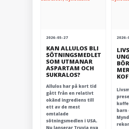
2026-05-27
2026-
KAN ALLULOS BLI
LIV
SÖTNINGSMEDLET
UNG
SOM UTMANAR
BÖR 
ASPARTAM OCH
MER
SUKRALOS?
KOF
Allulos har på kort tid
Livs
gått från en relativt
pres
okänd ingrediens till
koff
ett av de mest
barn
omtalade
Mynd
sötningsmedlen i USA.
reko
Nu lanserar Truvia nya