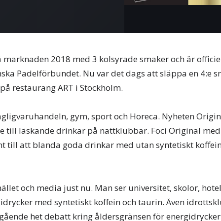
på marknaden 2018 med 3 kolsyrade smaker och är officie
enska Padelförbundet. Nu var det dags att släppa en 4:e s
på restaurang ART i Stockholm.
agligvaruhandeln, gym, sport och Horeca. Nyheten Origina
 till läskande drinkar på nattklubbar. Foci Original me
 till att blanda goda drinkar med utan syntetiskt koffei
ället och media just nu. Man ser universitet, skolor, hote
drycker med syntetiskt koffein och taurin. Även idrottsk
gående het debatt kring åldersgränsen för energidrycker 