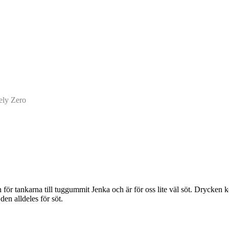
ely Zero
r tankarna till tuggummit Jenka och är för oss lite väl söt. Drycken komm
en alldeles för söt.