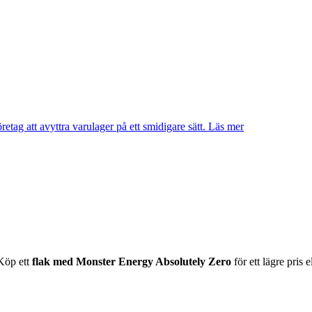
etag att avyttra varulager på ett smidigare sätt.
Läs mer
 Köp ett
flak med Monster Energy Absolutely Zero
för ett lägre pris 