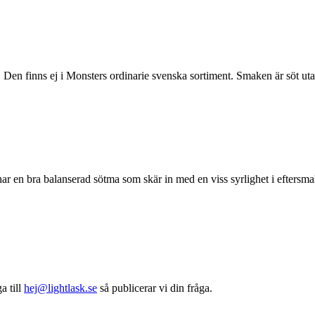
 Den finns ej i Monsters ordinarie svenska sortiment. Smaken är söt utan
ar en bra balanserad sötma som skär in med en viss syrlighet i eftersm
a till
hej@lightlask.se
så publicerar vi din fråga.