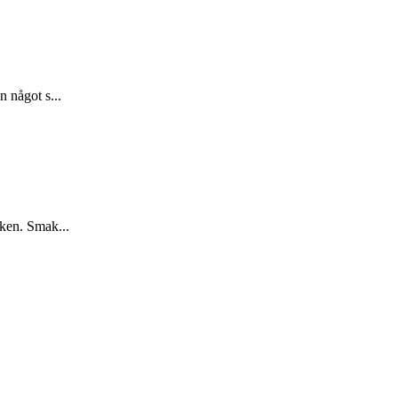
 något s...
aken. Smak...