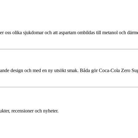
t ger oss olika sjukdomar och att aspartam ombildas till metanol och där
alande design och med en ny utsökt smak. Båda gör Coca‑Cola Zero Suga
ukter, recensioner och nyheter.