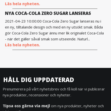
Läs hela nyheten.
NYA COCA-COLA ZERO SUGAR LANSERAS
2021-04-23 10:00:00 Coca‑Cola Zero Sugar lanseras nu i
en ny, tilltalande design och med en ny utsökt smak. Båda
gör Coca‑Cola Zero Sugar ännu mer lik originalet Coca‑Cola
- när det gäller såväl smak som utseende. Naturl...
Läs hela nyheten.
HÅLL DIG UPPDATERAD
Prenumerera på vårt nyhetsbrev och få koll när vi publicerar
nya produkter, recensioner och nyheter.
Tipsa oss gärna via mejl
om nya produkter, nyheter och