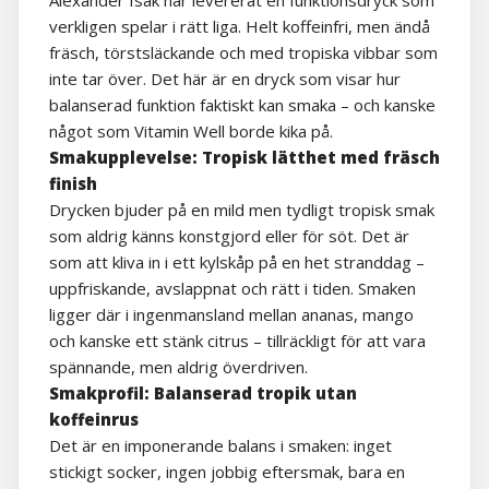
Alexander Isak har levererat en funktionsdryck som
verkligen spelar i rätt liga. Helt koffeinfri, men ändå
fräsch, törstsläckande och med tropiska vibbar som
inte tar över. Det här är en dryck som visar hur
balanserad funktion faktiskt kan smaka – och kanske
något som Vitamin Well borde kika på.
Smakupplevelse: Tropisk lätthet med fräsch
finish
Drycken bjuder på en mild men tydligt tropisk smak
som aldrig känns konstgjord eller för söt. Det är
som att kliva in i ett kylskåp på en het stranddag –
uppfriskande, avslappnat och rätt i tiden. Smaken
ligger där i ingenmansland mellan ananas, mango
och kanske ett stänk citrus – tillräckligt för att vara
spännande, men aldrig överdriven.
Smakprofil: Balanserad tropik utan
koffeinrus
Det är en imponerande balans i smaken: inget
stickigt socker, ingen jobbig eftersmak, bara en