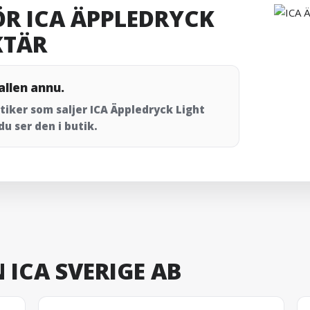
ÖR ICA ÄPPLEDRYCK
KTÄR
allen annu.
utiker som saljer ICA Äppledryck Light
u ser den i butik.
 ICA SVERIGE AB