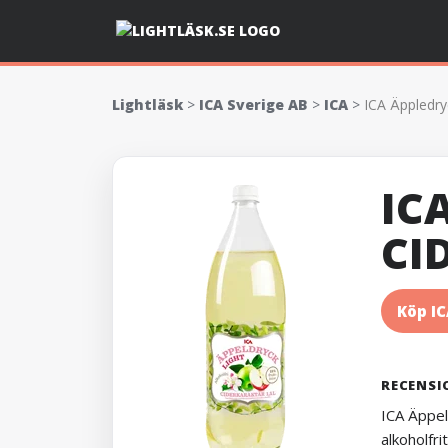
Lightläsk
>
ICA Sverige AB
>
ICA
>
ICA Äppledry
IC
CI
Köp IC
RECENSI
ICA Äppel
alkoholfri