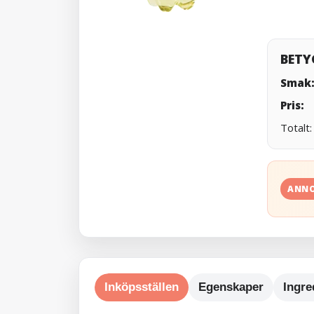
BETY
Smak
Pris:
Totalt
ANN
Inköpsställen
Egenskaper
Ingre