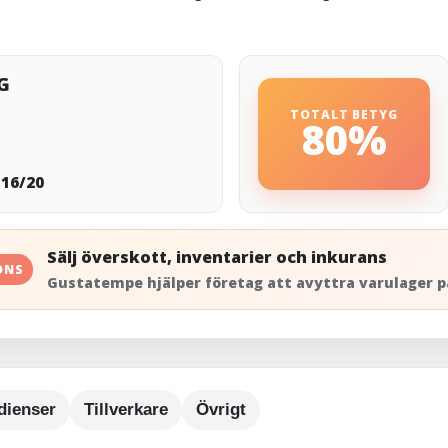
G
TOTALT BETYG
:
80%
:
16/20
Sälj överskott, inventarier och inkurans
ONS
Gustatempe hjälper företag att avyttra varulager p
dienser
Tillverkare
Övrigt