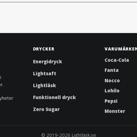
DRYCKER
VARUMÄRKE
Coca-Cola
Energidryck
Fanta
Lightsaft
i
Nocco
r.
Lightläsk
Lohilo
Funktionell dryck
yheter
Pepsi
Zero Sugar
Monster
© 2019-2026 Lightläsk.se