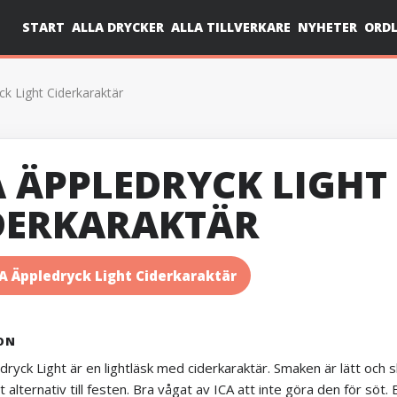
START
ALLA DRYCKER
ALLA TILLVERKARE
NYHETER
ORDL
ck Light Ciderkaraktär
A ÄPPLEDRYCK LIGHT
DERKARAKTÄR
A Äppledryck Light Ciderkaraktär
ON
dryck Light är en lightläsk med ciderkaraktär. Smaken är lätt och s
tt alternativ till festen. Bra vågat av ICA att inte göra den för s