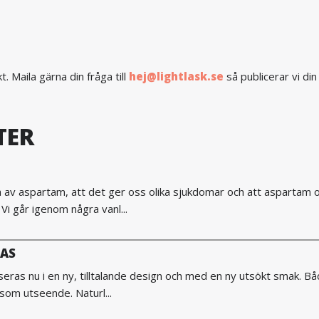
 Maila gärna din fråga till
hej@lightlask.se
så publicerar vi din
TER
cka av aspartam, att det ger oss olika sjukdomar och att aspartam 
Vi går igenom några vanl...
RAS
ras nu i en ny, tilltalande design och med en ny utsökt smak. Bå
 som utseende. Naturl...