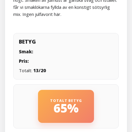
högt. Smaken av julmust är ganska svag och istället
får vi smaklökarna fyllda av en konstigt sötsyrlig
mix. Ingen julfavorit här.
BETYG
Smak:
Pris:
Totalt:
13/20
TOTALT BETYG
65%