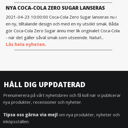
NYA COCA-COLA ZERO SUGAR LANSERAS
2021-04-23 10:00:00 Coca‑Cola Zero Sugar lanseras nu i
en ny, tilltalande design och med en ny utsökt smak. Båda
gör Coca‑Cola Zero Sugar ännu mer lik originalet Coca‑Cola
- när det gäller såväl smak som utseende. Naturl...
Läs hela nyheten.
HÅLL DIG UPPDATERAD
Prenumerera på vårt nyhetsbrev och få koll när vi publicerar
nya produkter, recensioner och nyheter.
Tipsa oss gärna via mejl
om nya produkter, nyheter och
inköpsställen.