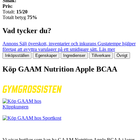
Smak:
Pris:
Totalt:
15/20
Totalt betyg
75%
Vad tycker du?
Annons
Sälj överskott, inventarier och inkurans
Gustatempe hjälper
företag att avyttra varulager på ett smidigare sätt.
Läs mer
Inköpsställen
Egenskaper
Ingredienser
Tillverkare
Övrigt
Köp GAAM Nutrition Apple BCAA
Vi visar butiker som kan ha GAAM Nutrition Apple BCAA i lager.