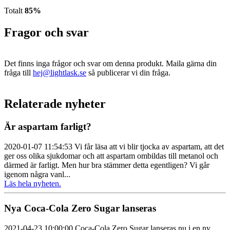
Totalt
85%
Fragor och svar
Det finns inga frågor och svar om denna produkt. Maila gärna din
fråga till
hej@lightlask.se
så publicerar vi din fråga.
Relaterade nyheter
Är aspartam farligt?
2020-01-07 11:54:53 Vi får läsa att vi blir tjocka av aspartam, att det
ger oss olika sjukdomar och att aspartam ombildas till metanol och
därmed är farligt. Men hur bra stämmer detta egentligen? Vi går
igenom några vanl...
Läs hela nyheten.
Nya Coca-Cola Zero Sugar lanseras
2021-04-23 10:00:00 Coca‑Cola Zero Sugar lanseras nu i en ny,