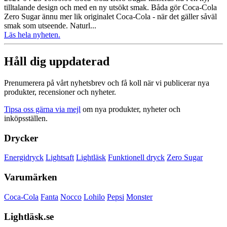
tilltalande design och med en ny utsökt smak. Båda gör Coca‑Cola
Zero Sugar ännu mer lik originalet Coca‑Cola - när det gäller såväl
smak som utseende. Naturl...
Läs hela nyheten.
Håll dig uppdaterad
Prenumerera på vårt nyhetsbrev och få koll när vi publicerar nya
produkter, recensioner och nyheter.
Tipsa oss gärna via mejl
om nya produkter, nyheter och
inköpsställen.
Drycker
Energidryck
Lightsaft
Lightläsk
Funktionell dryck
Zero Sugar
Varumärken
Coca-Cola
Fanta
Nocco
Lohilo
Pepsi
Monster
Lightläsk.se