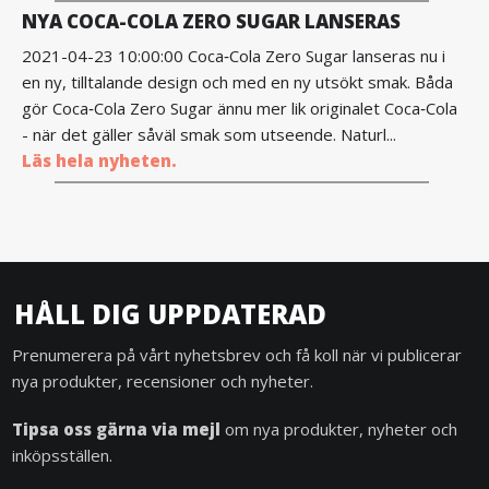
NYA COCA-COLA ZERO SUGAR LANSERAS
2021-04-23 10:00:00 Coca‑Cola Zero Sugar lanseras nu i
en ny, tilltalande design och med en ny utsökt smak. Båda
gör Coca‑Cola Zero Sugar ännu mer lik originalet Coca‑Cola
- när det gäller såväl smak som utseende. Naturl...
Läs hela nyheten.
HÅLL DIG UPPDATERAD
Prenumerera på vårt nyhetsbrev och få koll när vi publicerar
nya produkter, recensioner och nyheter.
Tipsa oss gärna via mejl
om nya produkter, nyheter och
inköpsställen.