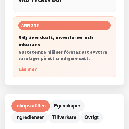
VAD TYCKER DU?
ANNONS
Sälj överskott, inventarier och
inkurans
Gustatempe hjälper företag att avyttra
varulager på ett smidigare sätt.
Läs mer
Inköpsställen
Egenskaper
Ingredienser
Tillverkare
Övrigt