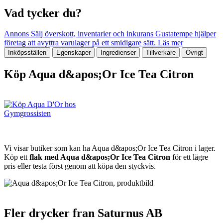
Vad tycker du?
Annons
Sälj överskott, inventarier och inkurans
Gustatempe hjälper
företag att avyttra varulager på ett smidigare sätt.
Läs mer
Inköpsställen
Egenskaper
Ingredienser
Tillverkare
Övrigt
Köp Aqua d&apos;Or Ice Tea Citron
Vi visar butiker som kan ha Aqua d&apos;Or Ice Tea Citron i lager.
Köp ett
flak med Aqua d&apos;Or Ice Tea Citron
för ett lägre
pris eller testa först genom att köpa den styckvis.
Fler drycker fran Saturnus AB