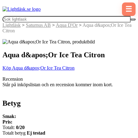
☰
Lightläsk
>
Saturnus AB
>
Aqua D'Or
>
Aqua d&apos;Or Ice Tea
Citron
Aqua d&apos;Or Ice Tea Citron
Köp Aqua d&apos;Or Ice Tea Citron
Recension
Står på inköpslistan och en recension kommer inom kort.
Betyg
Smak:
Pris:
Totalt:
0/20
Totalt betyg
Ej testad