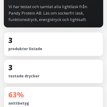
Vi har testat och samlat alla lightläsk från
Pandy Protein AB. Läs om sockerfri läsk,
funktionsdryck, energidryck och lightsaft.
3
produkter listade
3
testade drycker
63%
snittbetyg