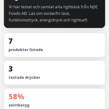
Vi har testat och samlat alla lightläsk från NJIE
Foods AB. Läs om sockerfri läsk,
funktionsdryck, energidryck och lightsaft.
7
produkter listade
3
testade drycker
58%
snittbetyg