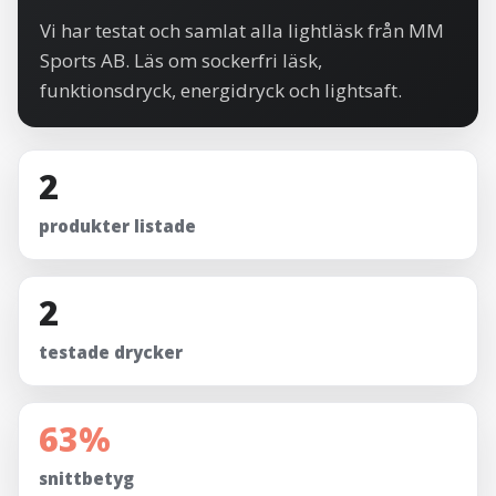
Vi har testat och samlat alla lightläsk från MM
Sports AB. Läs om sockerfri läsk,
funktionsdryck, energidryck och lightsaft.
2
produkter listade
2
testade drycker
63%
snittbetyg