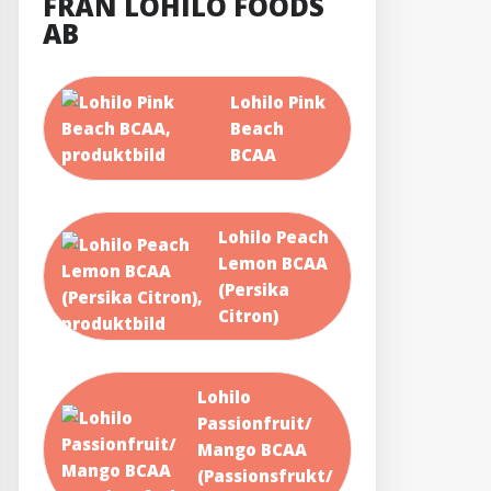
FRÅN LOHILO FOODS
AB
Lohilo Pink
Beach
BCAA
Lohilo Peach
Lemon BCAA
(Persika
Citron)
Lohilo
Passionfruit/
Mango BCAA
(Passionsfrukt/