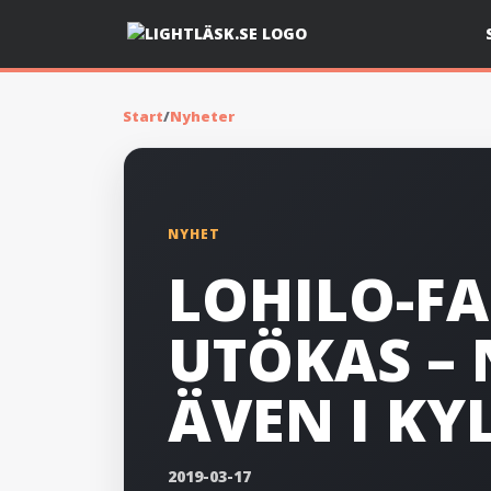
Start
/
Nyheter
NYHET
LOHILO-FA
UTÖKAS –
ÄVEN I KY
2019-03-17