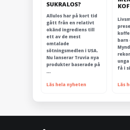
SUKRALOS?
KOF
Allulos har på kort tid
Livs
gått från en relativt
pres
okänd ingrediens till
koff
ett av de mest
barn
omtalade
Mynd
sötningsmedlen i USA.
reko
Nu lanserar Truvia nya
unga 
produkter baserade på
få i 
...
Läs hela nyheten
Läs 