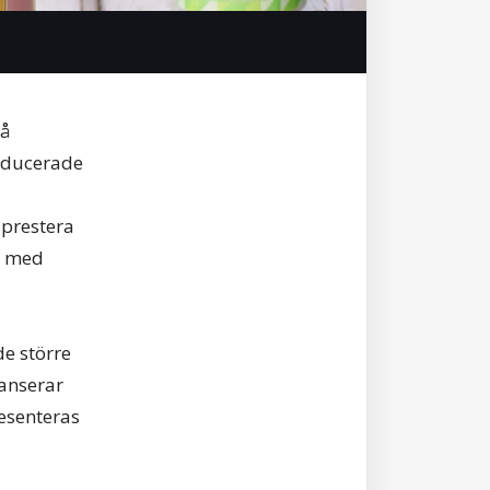
så
roducerade
prestera
d med
de större
lanserar
resenteras