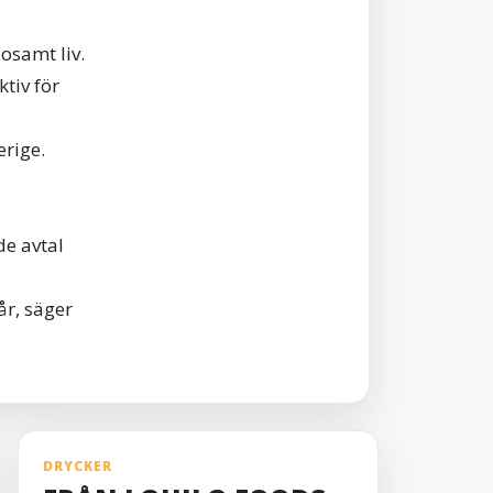
osamt liv.
tiv för
erige.
e avtal
år, säger
DRYCKER