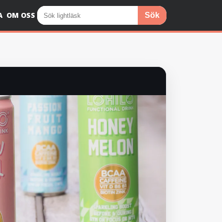
A
OM OSS
Sök