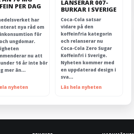
LANSERAR 007-
FEIN PER DAG
BURKAR I SVERIGE
Coca-Cola satsar
medelsverket har
vidare på den
enterat nya råd om
koffeinfria kategorin
einkonsumtion för
och relanserar nu
 och ungdomar.
Coca-Cola Zero Sugar
igheten
Koffeinfri i Sverige.
mmenderar nu att
Nyheten kommer med
under 16 år inte bör
en uppdaterad design i
sig mer än...
sva...
hela nyheten
Läs hela nyheten