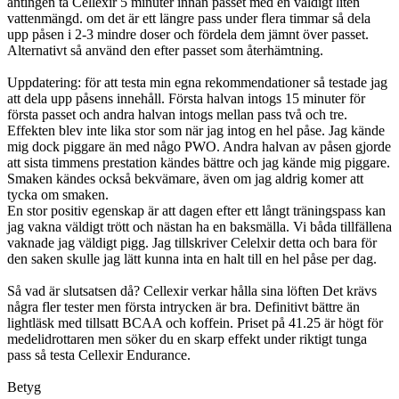
antingen ta Cellexir 5 minuter innan passet med en väldigt liten
vattenmängd. om det är ett längre pass under flera timmar så dela
upp påsen i 2-3 mindre doser och fördela dem jämnt över passet.
Alternativt så använd den efter passet som återhämtning.
Uppdatering: för att testa min egna rekommendationer så testade jag
att dela upp påsens innehåll. Första halvan intogs 15 minuter för
första passet och andra halvan intogs mellan pass två och tre.
Effekten blev inte lika stor som när jag intog en hel påse. Jag kände
mig dock piggare än med någo PWO. Andra halvan av påsen gjorde
att sista timmens prestation kändes bättre och jag kände mig piggare.
Smaken kändes också bekvämare, även om jag aldrig komer att
tycka om smaken.
En stor positiv egenskap är att dagen efter ett långt träningspass kan
jag vakna väldigt trött och nästan ha en baksmälla. Vi båda tillfällena
vaknade jag väldigt pigg. Jag tillskriver Celelxir detta och bara för
den saken skulle jag lätt kunna inta en halt till en hel påse per dag.
Så vad är slutsatsen då? Cellexir verkar hålla sina löften Det krävs
några fler tester men första intrycken är bra. Definitivt bättre än
lightläsk med tillsatt BCAA och koffein. Priset på 41.25 är högt för
medelidrottaren men söker du en skarp effekt under riktigt tunga
pass så testa Cellexir Endurance.
Betyg