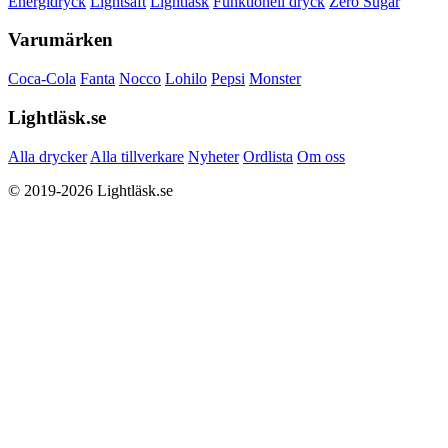
Energidryck
Lightsaft
Lightläsk
Funktionell dryck
Zero Sugar
Varumärken
Coca-Cola
Fanta
Nocco
Lohilo
Pepsi
Monster
Lightläsk.se
Alla drycker
Alla tillverkare
Nyheter
Ordlista
Om oss
© 2019-2026 Lightläsk.se