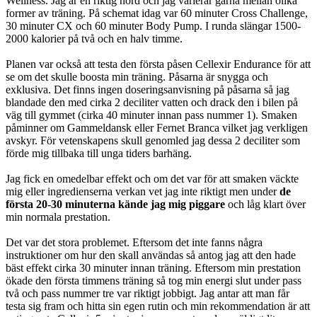
Wellness. Jag är en riktig nörd och jag varierar gärna mellan olika
former av träning. På schemat idag var 60 minuter Cross Challenge,
30 minuter CX och 60 minuter Body Pump. I runda slängar 1500-
2000 kalorier på två och en halv timme.
Planen var också att testa den första påsen Cellexir Endurance för att
se om det skulle boosta min träning. Påsarna är snygga och
exklusiva. Det finns ingen doseringsanvisning på påsarna så jag
blandade den med cirka 2 deciliter vatten och drack den i bilen på
väg till gymmet (cirka 40 minuter innan pass nummer 1). Smaken
påminner om Gammeldansk eller Fernet Branca vilket jag verkligen
avskyr. För vetenskapens skull genomled jag dessa 2 deciliter som
förde mig tillbaka till unga tiders barhäng.
Jag fick en omedelbar effekt och om det var för att smaken väckte
mig eller ingredienserna verkan vet jag inte riktigt men under
de
första 20-30 minuterna kände jag mig piggare
och låg klart över
min normala prestation.
Det var det stora problemet. Eftersom det inte fanns några
instruktioner om hur den skall användas så antog jag att den hade
bäst effekt cirka 30 minuter innan träning. Eftersom min prestation
ökade den första timmens träning så tog min energi slut under pass
två och pass nummer tre var riktigt jobbigt. Jag antar att man får
testa sig fram och hitta sin egen rutin och min rekommendation är att